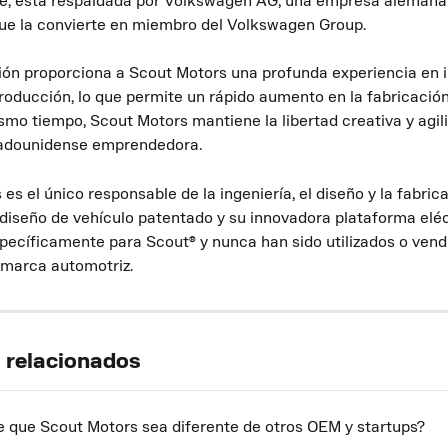
e, está respaldada por Volkswagen AG, una empresa alemana 
 que la convierte en miembro del Volkswagen Group.
ión proporciona a Scout Motors una profunda experiencia en i
roducción, lo que permite un rápido aumento en la fabricación
smo tiempo, Scout Motors mantiene la libertad creativa y agil
adounidense emprendedora.
es el único responsable de la ingeniería, el diseño y la fabric
 diseño de vehículo patentado y su innovadora plataforma eléc
pecíficamente para Scout® y nunca han sido utilizados o vend
 marca automotriz.
s relacionados
 que Scout Motors sea diferente de otros OEM y startups?