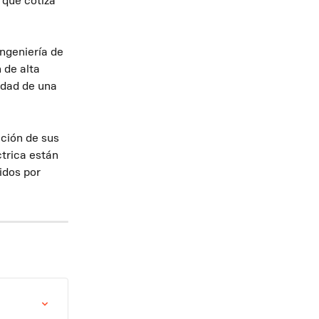
que cotiza 
ngeniería de 
 de alta 
idad de una 
ación de sus 
trica están 
idos por 