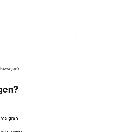
er a scoutmotors.com
Español
olkswagen?
gen?
ima gran 