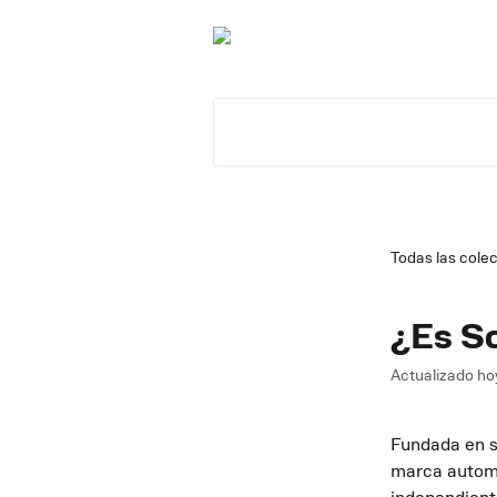
Ir al contenido principal
Buscar artículos...
Todas las cole
¿Es S
Actualizado ho
Fundada en s
marca automo