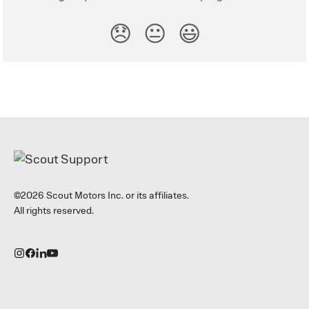
😞
😐
😃
©2026 Scout Motors Inc. or its affiliates.
All rights reserved.